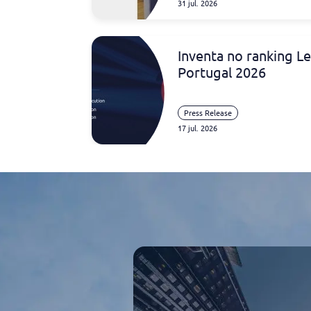
31 jul. 2026
Lourinho e para ana
entre desporto, ino
Antunes
foi um dos
Inventa no ranking L
edição do program
Portugal 2026
Veja o segmento co
16:10.
Press Release
17 jul. 2026