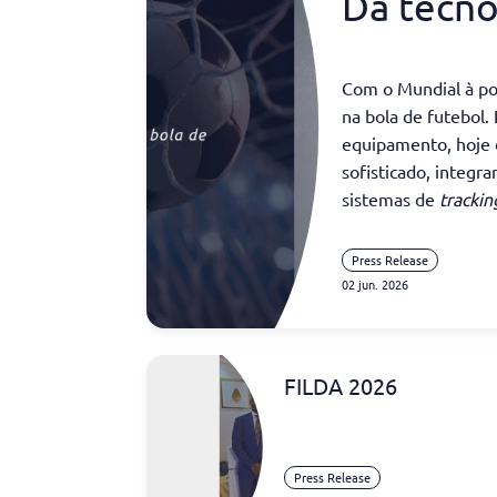
Da tecno
análise 
bola de 
Com o Mundial à por
na bola de futebol
a mudar 
equipamento, hoje 
sofisticado, integr
sistemas de
tracki
dados em tempo rea
Press Release
Esta transformação
02 jun. 2026
ecossistema de alta
ativos de Proprieda
patentes, designs 
FILDA 2026
um papel crucial na
elevados investime
Em entrevista com o
Press Release