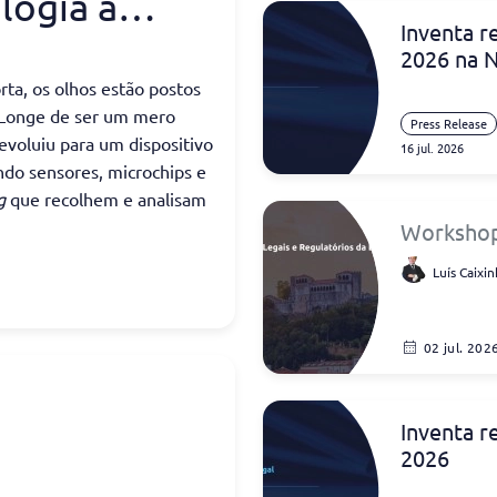
logia à
Inventa r
de dados: a
2026 na N
futebol está
ta, os olhos estão postos
. Longe de ser um mero
Press Release
o jogo!
evoluiu para um dispositivo
16 jul. 2026
ando sensores, microchips e
ng
que recolhem e analisam
l.
Workshop:
da Expor
Luís Caixin
 deu lugar a um
 tecnologia, no qual os
de Industrial - como
02 jul. 202
e marcas - desempenham
 proteção e no retorno de
ntos.
Inventa r
2026
 jornalista José Carlos