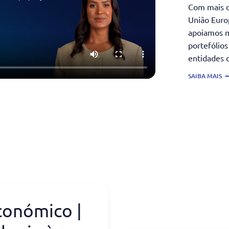
Com mais d
União Europ
apoiamos m
portefólio
entidades 
SAIBA MAIS
conómico |