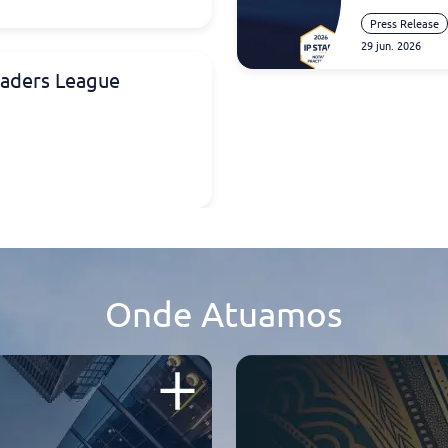
lisar este cruzamento
Press Release
vação e direito,
Diogo
29 jun. 2026
 convidados da última
eaders League
a
Jogo Económico
.
mpleto a partir do minuto
Onde Atuamos