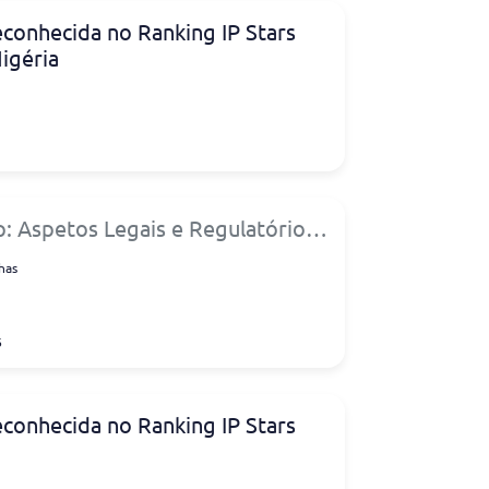
econhecida no Ranking IP Stars
igéria
 Aspetos Legais e Regulatórios
tação
has
6
econhecida no Ranking IP Stars