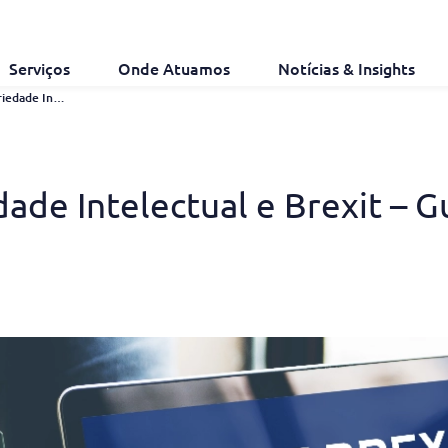
Serviços
Onde Atuamos
Notícias & Insights
Direitos de Propriedade Intelectual e Brexit – Guia Prático Para a Saída
ade Intelectual e Brexit – Gu