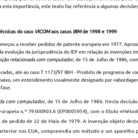
 esta importância, este texto faz referência a algumas decisõe
Técnicas do caso
VICOM
aos casos
IBM
de 1998 e 1999
omeçou a receber pedidos de patente europeia em 1977. Apro
da evolução da jurisprudência do IEP em relação às invenções 
nção relacionada com computador
, de 15 de Julho de 1986, com
écadas, até ao caso T 1173/97 IBM - Produto de programa de co
 abaixo, um entendimento usualmente designado por «abordagem 
 fase.
ada com computador
, de 15 de Julho de 1986. Nesta decisão
uropeia n.º 79300903.6 (EP0005954), com o título «Métod
 de pedido de 22 de Maio de 1979. A invenção objeto deste
anterior nos EUA, compreendia um método e um aparelho p