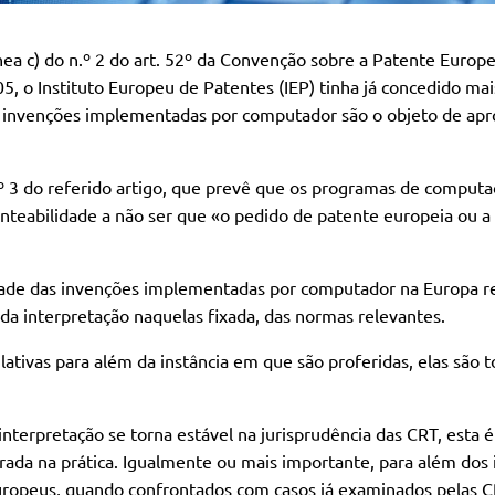
a c) do n.º 2 do art. 52º da Convenção sobre a Patente Europ
, o Instituto Europeu de Patentes (IEP) tinha já concedido mai
 invenções implementadas por computador são o objeto de ap
nº 3 do referido artigo, que prevê que os programas de comput
nteabilidade a não ser que «o pedido de patente europeia ou a
dade das invenções implementadas por computador na Europa re
da interpretação naquelas fixada, das normas relevantes.
ativas para além da instância em que são proferidas, elas são
rpretação se torna estável na jurisprudência das CRT, esta é
rada na prática. Igualmente ou mais importante, para além dos i
uropeus, quando confrontados com casos já examinados pelas CR