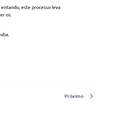
 entando, este processo leva
er os
Cuba.
Próximo