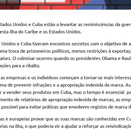
tados Unidos e Cuba estão a levantar as reminiscências da guerr
esta ilha do Caribe e os Estados Unidos.
 Unidos e Cuba tiveram encontros secretos com o objetivo de al
ma troca de prisioneiros políticos, menos restrições à exportaç
aíses. O culminar ocorreu quando os presidentes Obama e Raul
ções para a ribalta.
as empresas e os indivíduos começam a tornar-se mais interes
a de prevenir infrações e a apropriação indevida da marca. A
r a vender seus produtos em Cuba, mas o tempo é essencial pa
mento de relatórios de apropriação indevida de marcas, as em
possível para evitar práticas que envolvem registos de marca d
anas e europeias provar que as suas marcas são conhecidas em 
s na ilha, o que poderia vir a ajudar a reforçar as reivindicaçõ