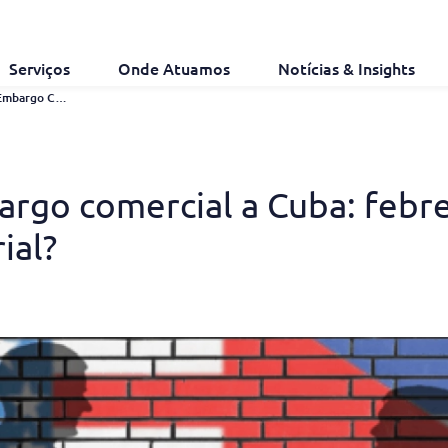
Serviços
Onde Atuamos
Notícias & Insights
EUA Vão Aliviar Embargo Comercial a Cuba: Febre do Ouro Para Propriedade Industrial?
argo comercial a Cuba: febr
ial?