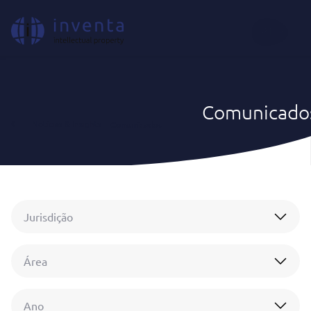
PT
Comunicado
Notícias & Insights
|
Comunicados
Jurisdição
Área
Ano