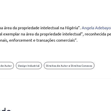
a área da propriedade intelectual na Nigéria”.
Angela Adebayo
l exemplar na área da propriedade intelectual”, reconhecida pela
onais, enforcement e transações comerciais”.
s de Autor
Design Industrial
Direitos de Autor e Direitos Conexos