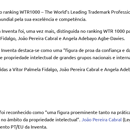
 ranking WTR1000 – The World’s Leading Trademark Profession
mundial pela sua excelência e competência.
Inventa foi, uma vez mais, distinguida no ranking WTR 1000 
la Fidalgo, João Pereira Cabral e Angela Adebayo Agbe-Davies.
Inventa destaca-se como uma “figura de proa da confiança e da
de propriedade intelectual de grandes grupos nacionais e interna
buídas a Vítor Palmela Fidalgo, João Pereira Cabral e Angela A
foi reconhecido como “uma figura proeminente tanto na práti
 no âmbito da propriedade intelectual”.
João Pereira Cabral
(Leg
mento PT/EU da Inventa.