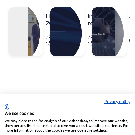
FILDA
Inventa
Jo
2026
reconhecida
E
no
| 
31
16
Ranking
t
Press
Press
P
jul.
jul.
Release
Release
R
IP
à
2026
2026
Stars
an
2026
d
na
d
Nigéria
a 
d
f
es
Privacy policy
m
o 
We use cookies
We may place these for analysis of our visitor data, to improve our website,
Linkedin
Facebook
Instagram
Wechat
show personalised content and to give you a great website experience. For
more information about the cookies we use open the settings.