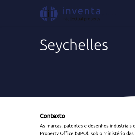
Onde Atuamos
|
África
|
Seychelles
Seychelles
Contexto
As marcas, patentes e desenhos industriais e
Property Office (SIPO), sob o Ministério d