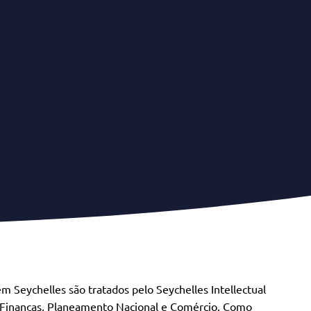
Serviços
Onde Atuamos
Notícias & Insights
m Seychelles são tratados pelo Seychelles Intellectual
as Finanças, Planeamento Nacional e Comércio. Como