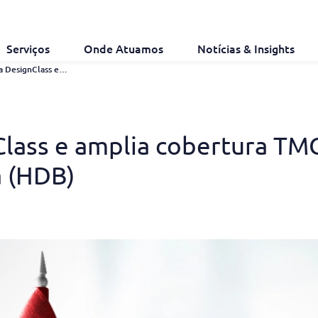
Serviços
Onde Atuamos
Notícias & Insights
IAPI Integra DesignClass e Amplia Cobertura TMClass À Base de Dados Harmonizada (HDB)
Class e amplia cobertura TM
 (HDB)