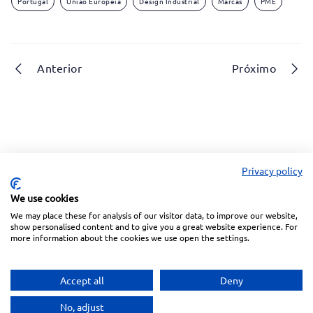
Portugal
União Europeia
Design Industrial
Marcas
PME
Anterior
Próximo
Privacy policy
We use cookies
We may place these for analysis of our visitor data, to improve our website,
Linkedin
Facebook
Instagram
Wechat
show personalised content and to give you a great website experience. For
more information about the cookies we use open the settings.
Subscreva a nossa Newsletter
Accept all
Deny
Política de Privacidade
Termos de Utilização
No, adjust
Copyright © 2026 Inventa. Todos os direitos reservados.