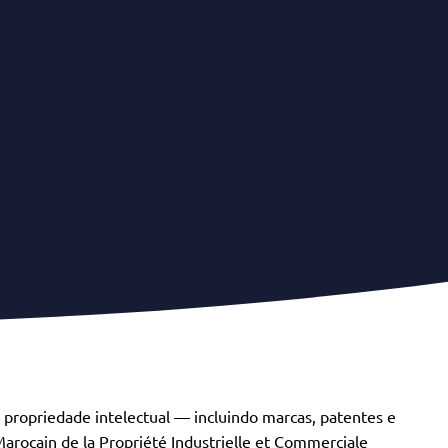
Serviços
Onde Atuamos
Notícias & Insights
propriedade intelectual — incluindo marcas, patentes e
arocain de la Propriété Industrielle et Commerciale