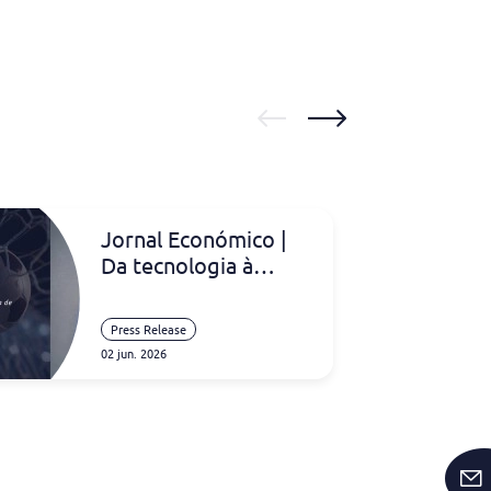
Jornal Económico |
Da tecnologia à
análise de dados: a
bola de futebol está
Press Release
a mudar o jogo!
02 jun. 2026