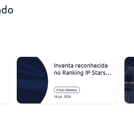
ado
Inventa reconhecida
no Ranking IP Stars
2026 na Nigéria
Press Release
16 jul. 2026