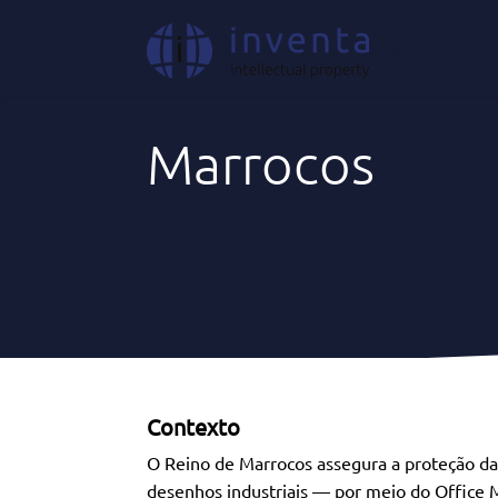
Onde Atuamos
|
África
|
Marrocos
Marrocos
Contexto
O Reino de Marrocos assegura a proteção da 
desenhos industriais — por meio do Office M