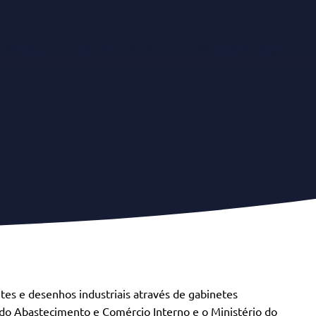
Serviços
Onde Atuamos
Notícias & Insights
tes e desenhos industriais através de gabinetes
 do Abastecimento e Comércio Interno e o Ministério do