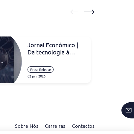
Jornal Económico |
Da tecnologia à
análise de dados: a
bola de futebol está
Press Release
a mudar o jogo!
02 jun. 2026
Sobre Nós
Carreiras
Contactos