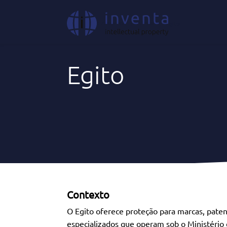
Onde Atuamos
|
África
|
Egito
Egito
Contexto
O Egito oferece proteção para marcas, paten
especializados que operam sob o Ministério