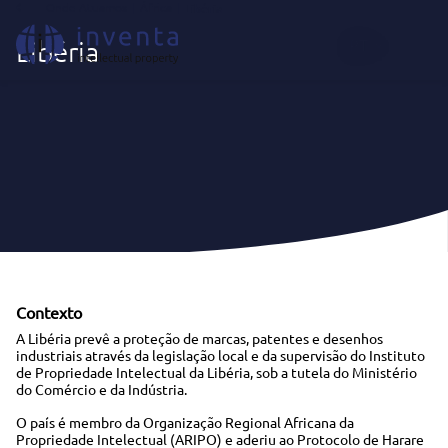
Onde Atuamos
|
África
|
Libéria
PT
Libéria
Contexto
A Libéria prevê a proteção de marcas, patentes e desenhos
industriais através da legislação local e da supervisão do Instituto
de Propriedade Intelectual da Libéria, sob a tutela do Ministério
do Comércio e da Indústria.
O país é membro da Organização Regional Africana da
Propriedade Intelectual (ARIPO) e aderiu ao Protocolo de Harare