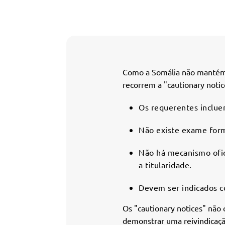
Como a Somália não mantém u
recorrem a "cautionary notic
Os requerentes inclue
Não existe exame forma
Não há mecanismo ofici
a titularidade.
Devem ser indicados c
Os "cautionary notices" não
demonstrar uma reivindicação