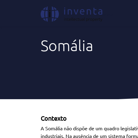
Onde Atuamos
|
África
|
Somália
Somália
Contexto
A Somália não dispõe de um quadro legislat
industriais. Na ausência de um sistema form