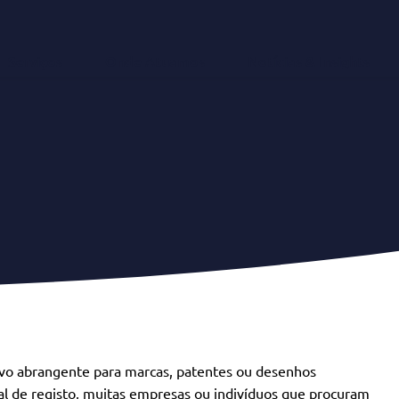
Serviços
Onde Atuamos
Notícias & Insights
ivo abrangente para marcas, patentes ou desenhos
al de registo, muitas empresas ou indivíduos que procuram