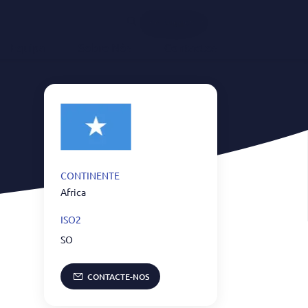
Português
Equipa
Sobre Nós
Contactos
CONTINENTE
Africa
ISO2
SO
CONTACTE-NOS